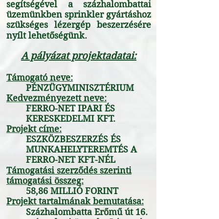
segítségével a százhalombattai
üzemünkben sprinkler gyártáshoz
szükséges lézergép beszerzésére
nyílt lehetőségünk.
A pályázat projektadatai:
Támogató neve:
PÉNZÜGYMINISZTÉRIUM
Kedvezményezett neve:
FERRO-NET IPARI ÉS
KERESKEDELMI KFT.
Projekt címe:
ESZKÖZBESZERZÉS ÉS
MUNKAHELYTEREMTÉS A
FERRO-NET KFT-NÉL
Támogatási szerződés szerinti
támogatási összeg:
58,86 MILLIÓ FORINT
Projekt tartalmának bemutatása:
Százhalombatta Erőmű út 16.